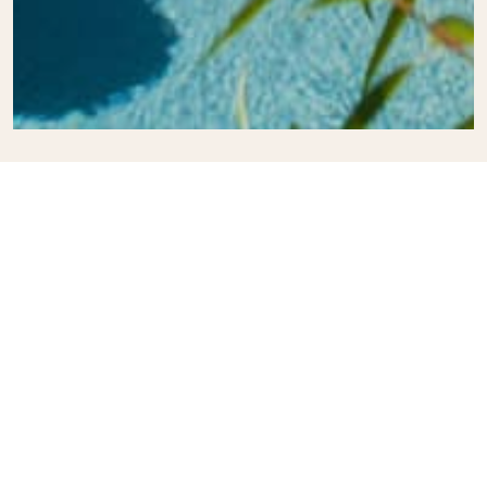
NOS DERNIÈRES NOUVEAUTÉS
Acheter
Louer
Estimer
Faire gérer
Notre agence
Contact
FNAIM