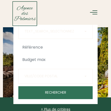
ACHETER
LOUER
TEXT_SEARCH_SELECTIONNEZ
VILLE/CODE POSTAL
RECHERCHER
+ Plus de critères