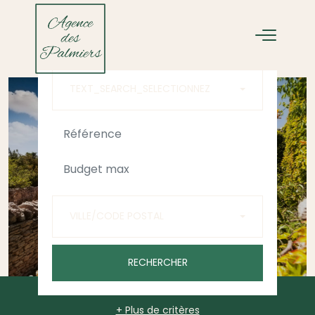
ACHETER
LOUER
TEXT_SEARCH_SELECTIONNEZ
VILLE/CODE POSTAL
RECHERCHER
+ Plus de critères