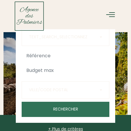
ACHETER
LOUER
TEXT_SEARCH_SELECTIONNEZ
VILLE/CODE POSTAL
RECHERCHER
+ Plus de critères