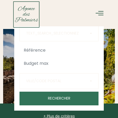
ACHETER
LOUER
TEXT_SEARCH_SELECTIONNEZ
VILLE/CODE POSTAL
RECHERCHER
+ Plus de critères