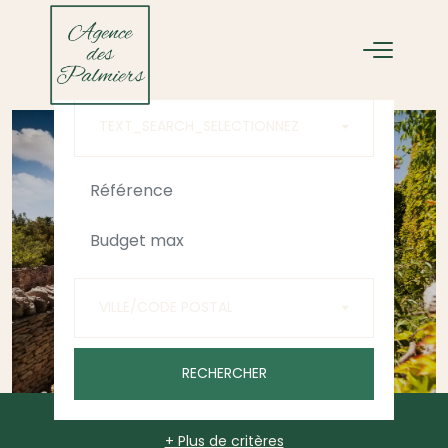
ACHETER
LOUER
TEXT_SEARCH_SELECTIONNEZ
VILLE/CODE POSTAL
RECHERCHER
+ Plus de critères