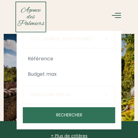
ACHETER
LOUER
TEXT_SEARCH_SELECTIONNEZ
VILLE/CODE POSTAL
RECHERCHER
+ Plus de critères