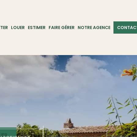
TER
LOUER
ESTIMER
FAIRE GÉRER
NOTRE AGENCE
CONTAC
UER