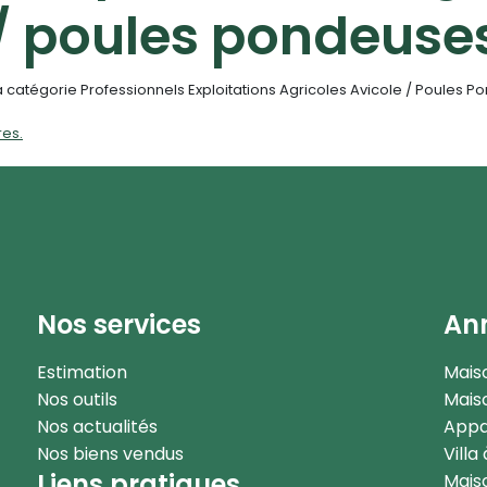
/ poules pondeuse
catégorie Professionnels Exploitations Agricoles Avicole / Poules P
res.
Nos services
Ann
Estimation
Mais
Nos outils
Maiso
Nos actualités
Appa
Nos biens vendus
Villa
Liens pratiques
Maiso