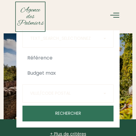
ACHETER
LOUER
TEXT_SEARCH_SELECTIONNEZ
VILLE/CODE POSTAL
RECHERCHER
+ Plus de critères