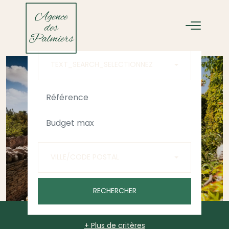
ACHETER
LOUER
TEXT_SEARCH_SELECTIONNEZ
VILLE/CODE POSTAL
RECHERCHER
+ Plus de critères